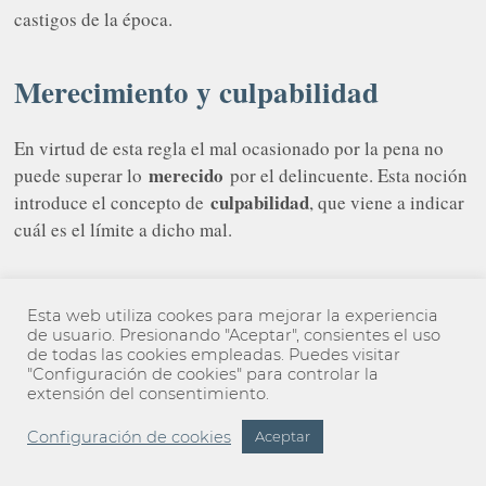
castigos de la época.
Merecimiento y culpabilidad
En virtud de esta regla el mal ocasionado por la pena no
merecido
puede superar lo
por el delincuente. Esta noción
culpabilidad
introduce el concepto de
, que viene a indicar
cuál es el límite a dicho mal.
El principio de intervención
Esta web utiliza cookes para mejorar la experiencia
mínima o «ultima ratio»
de usuario. Presionando "Aceptar", consientes el uso
de todas las cookies empleadas. Puedes visitar
"Configuración de cookies" para controlar la
Partiendo de esta base, la pena debe convertirse en una
extensión del consentimiento.
«ultima ratio».
Configuración de cookies
Aceptar
Su aplicación debe tener lugar únicamente si no existen