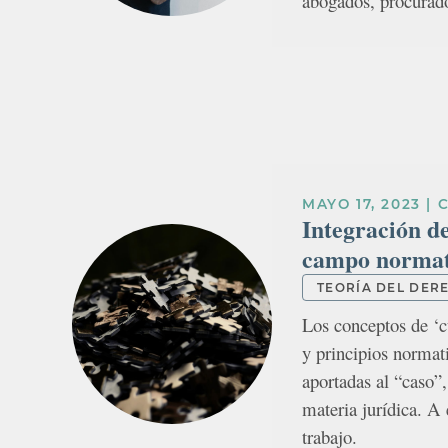
abogados, procurado
MAYO 17, 2023
|
Integración d
campo normat
TEORÍA DEL DER
Los conceptos de ‘
y principios normat
aportadas al “caso”,
materia jurídica. A 
trabajo.