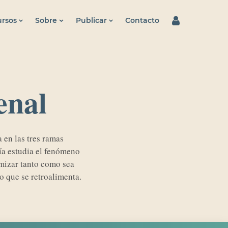
rsos
Sobre
Publicar
Contacto
enal
 en las tres ramas
gía estudia el fenómeno
imizar tanto como sea
o que se retroalimenta.