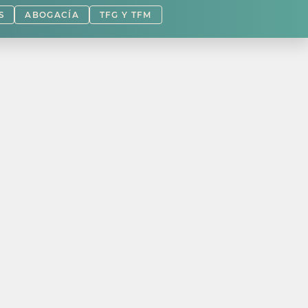
S
ABOGACÍA
TFG Y TFM