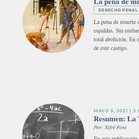
La pena de mu
DERECHO PENAL
La pena de muerte o
espaldas. Sin embar
total abolición. En 
de este castigo.
MAYO 3, 2021
|
3
Resumen: La T
Por:
Xifré Font
En esta publicación 